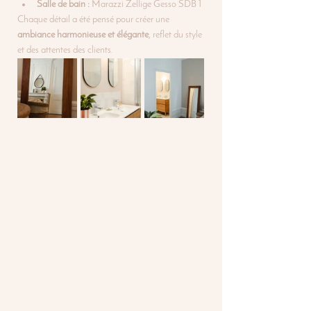
Salle de bain :
 Marazzi Zellige Gesso SDB 1
Chaque détail a été pensé pour créer une 
ambiance harmonieuse et élégante
, reflet du style 
et des attentes des clients.