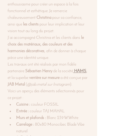
enthousiasme pour créer un espace à la fois 
fonctionnel et esthétique. Je remercie 
chaleureusement 
Christina
 pour sa confiance, 
ainsi que 
les clients
 pour leur implication et leur 
vision tout au long du projet.
J’ai accompagné Christina et les clients dans 
le 
choix des matériaux, des couleurs et des 
harmonies décoratives
, afin de donner à chaque 
pièce une identité unique.
Les travaux ont été réalisés par mon fidèle 
partenaire 
Sébastien Henry
 de la société
HAMS
,
et la superbe 
verrière sur mesure
 a été conçue par 
JAB Metal
 (
@jab.metal sur Instagram
).
Voici un aperçu des éléments sélectionnés pour 
ce projet :
Cuisine :
 couleur FOSSIL
Entrée :
 couleur TAJ MAHAL
Murs et plafonds :
 Blanc 239 W.White
Carrelage :
 80x80 Monocibec Blade Vibe 
naturel