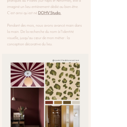
pratiques du Pilates (sur tapis et Reformer), elle a 
imaginé un lieu entièrement dédié au bien-être. 
C’est ainsi qu’est né 
DOHV Studio
.
Pendant des mois, nous avons avancé main dans 
la main. De la recherche du nom à l'identité 
visuelle, jusqu'au cœur de mon métier : la 
conception décorative du lieu.