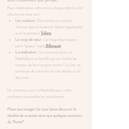
Les coulisses du projet
Pour matérialiser cette vision, chaque détail a été 
sélectionné avec soin :
Les couleurs :
 Des teintes sur-mesure 
choisies dans le nuancier 
Naé
 et appliquées 
avec la peinture 
Tollens
.
Le coup de cœur :
 Le magnifique papier 
peint "graou" signé
Bilboquet
.
La réalisation :
 Un immense bravo à 
Mathilde et sa famille qui ont réalisé les 
travaux de leurs propres mains ! Le lieu va 
continuer de s'enrichir de jolis détails au fil 
des mois.
Un immense merci à Mathilde pour cette 
confiance renouvelée les yeux fermés.
Place aux images ! Je vous laisse découvrir le 
résultat de ce projet ainsi que quelques souvenirs 
du "Avant" .