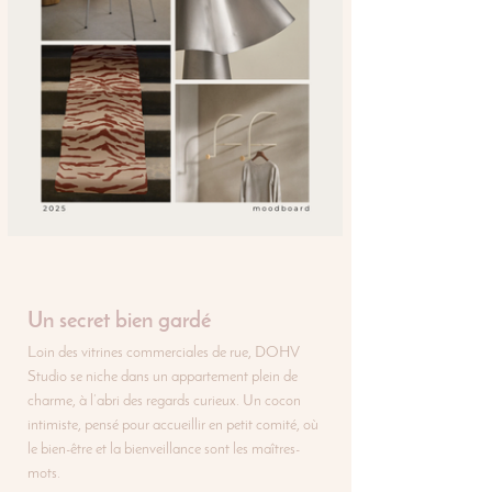
Un secret bien gardé
Loin des vitrines commerciales de rue, DOHV 
Studio se niche dans un appartement plein de 
charme, à l’abri des regards curieux. Un cocon 
intimiste, pensé pour accueillir en petit comité, où 
le bien-être et la bienveillance sont les maîtres-
mots.